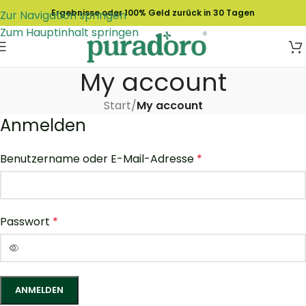
Ergebnisse oder 100% Geld zurück in 30 Tagen
Zur Navigation springen
Zum Hauptinhalt springen
My account
Start
/
My account
Anmelden
Benutzername oder E-Mail-Adresse
*
Passwort
*
Alternative:
ANMELDEN