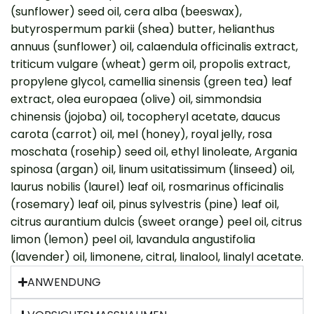
(sunflower) seed oil, cera alba (beeswax),
butyrospermum parkii (shea) butter, helianthus
annuus (sunflower) oil, calaendula officinalis extract,
triticum vulgare (wheat) germ oil, propolis extract,
propylene glycol, camellia sinensis (green tea) leaf
extract, olea europaea (olive) oil, simmondsia
chinensis (jojoba) oil, tocopheryl acetate, daucus
carota (carrot) oil, mel (honey), royal jelly, rosa
moschata (rosehip) seed oil, ethyl linoleate, Argania
spinosa (argan) oil, linum usitatissimum (linseed) oil,
laurus nobilis (laurel) leaf oil, rosmarinus officinalis
(rosemary) leaf oil, pinus sylvestris (pine) leaf oil,
citrus aurantium dulcis (sweet orange) peel oil, citrus
limon (lemon) peel oil, lavandula angustifolia
(lavender) oil, limonene, citral, linalool, linalyl acetate.
ANWENDUNG