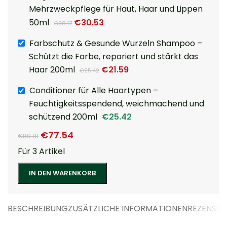
Mehrzweckpflege für Haut, Haar und Lippen
50ml
€
30.53
€
38.17
Farbschutz & Gesunde Wurzeln Shampoo –
Schützt die Farbe, repariert und stärkt das
Haar 200ml
€
21.59
€
25.42
Conditioner für Alle Haartypen –
Feuchtigkeitsspendend, weichmachend und
schützend 200ml
€
25.42
€
77.54
€
89.01
Für 3 Artikel
IN DEN WARENKORB
BESCHREIBUNG
ZUSÄTZLICHE INFORMATIONEN
REZENSIO