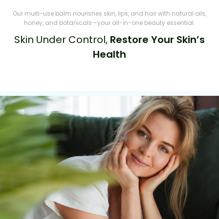
Our multi-use balm nourishes skin, lips, and hair with natural oils,
honey, and botanicals—your all-in-one beauty essential.
Skin Under Control,
Restore Your Skin’s
Health