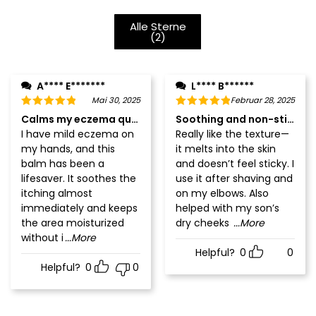
Alle Sterne
(
2
)
A**** E*******
L**** B******
Mai 30, 2025
Februar 28, 2025
Calms my eczema quickly
Soothing and non-sticky
I have mild eczema on
Really like the texture—
my hands, and this
it melts into the skin
balm has been a
and doesn’t feel sticky. I
lifesaver. It soothes the
use it after shaving and
itching almost
on my elbows. Also
immediately and keeps
helped with my son’s
the area moisturized
dry cheeks
...More
without i
...More
Helpful?
0
0
Helpful?
0
0