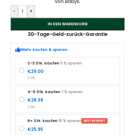
von Babys.
Alternative:
-
+
IN DEN WARENKORB
30-Tage-Geld-zurück-Garantie
Mehr kaufen & sparen
2-3 Stk. kaufen
5 % sparen
€
29.00
/ Stk.
4-5 Stk. kaufen
7 % sparen
€
28.39
/ Stk.
6+ Stk. kaufen
15 % sparen
BESTER WERT
€
25.95