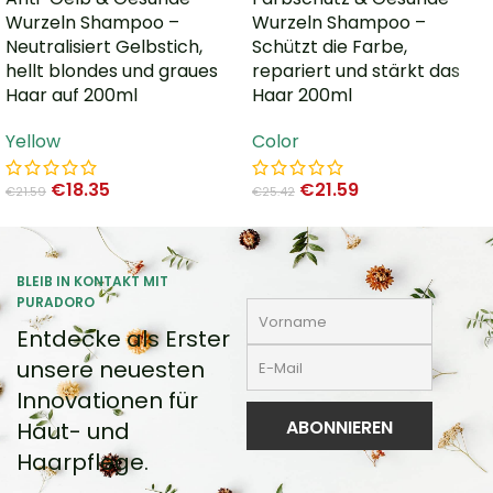
Wurzeln Shampoo –
Wurzeln Shampoo –
Neutralisiert Gelbstich,
Schützt die Farbe,
hellt blondes und graues
repariert und stärkt das
Haar auf 200ml
Haar 200ml
Yellow
Color
€
18.35
€
21.59
€
21.59
€
25.42
BLEIB IN KONTAKT MIT
PURADORO
Entdecke als Erster
unsere neuesten
Innovationen für
Haut- und
Haarpflege.