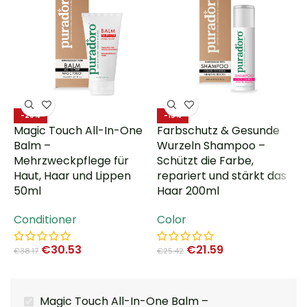
C
-20%
-15%
Magic Touch All-In-One
Farbschutz & Gesunde
H
Balm –
Wurzeln Shampoo –
F
Mehrzweckpflege für
Schützt die Farbe,
w
Haut, Haar und Lippen
repariert und stärkt das
s
50ml
Haar 200ml
C
Conditioner
Color
€
30.53
€
21.59
€
38.17
€
25.42
Magic Touch All-In-One Balm –