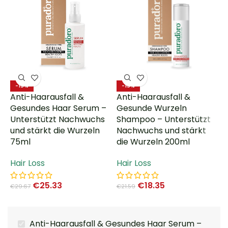
C
-15%
-15%
Anti-Haarausfall &
Anti-Haarausfall &
H
Gesundes Haar Serum –
Gesunde Wurzeln
F
Unterstützt Nachwuchs
Shampoo – Unterstützt
w
und stärkt die Wurzeln
Nachwuchs und stärkt
s
75ml
die Wurzeln 200ml
C
Hair Loss
Hair Loss
€
25.33
€
18.35
€
29.67
€
21.59
Anti-Haarausfall & Gesundes Haar Serum –