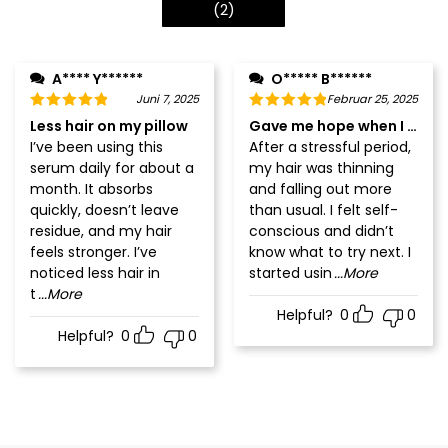
(
2
)
A**** Y******
O***** B******
Juni 7, 2025
Februar 25, 2025
Less hair on my pillow
Gave me hope when I was l
I’ve been using this
After a stressful period,
serum daily for about a
my hair was thinning
month. It absorbs
and falling out more
quickly, doesn’t leave
than usual. I felt self-
residue, and my hair
conscious and didn’t
feels stronger. I’ve
know what to try next. I
noticed less hair in
started usin
...More
t
...More
Helpful?
0
0
Helpful?
0
0