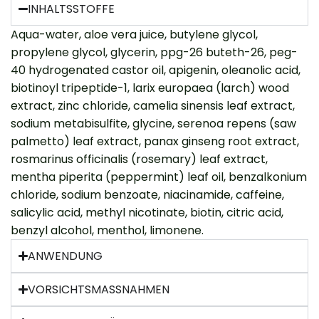
INHALTSSTOFFE
Aqua-water, aloe vera juice, butylene glycol,
propylene glycol, glycerin, ppg-26 buteth-26, peg-
40 hydrogenated castor oil, apigenin, oleanolic acid,
biotinoyl tripeptide-1, larix europaea (larch) wood
extract, zinc chloride, camelia sinensis leaf extract,
sodium metabisulfite, glycine, serenoa repens (saw
palmetto) leaf extract, panax ginseng root extract,
rosmarinus officinalis (rosemary) leaf extract,
mentha piperita (peppermint) leaf oil, benzalkonium
chloride, sodium benzoate, niacinamide, caffeine,
salicylic acid, methyl nicotinate, biotin, citric acid,
benzyl alcohol, menthol, limonene.
ANWENDUNG
VORSICHTSMASSNAHMEN