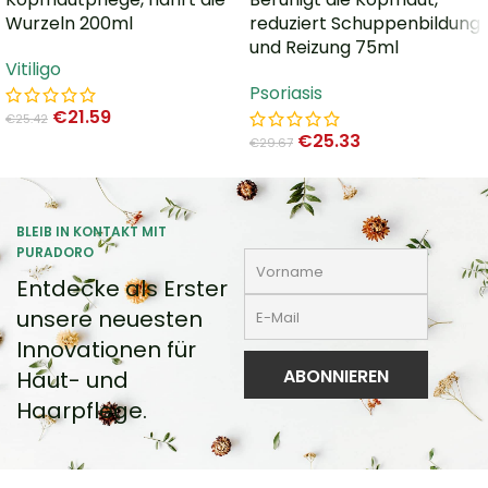
Wurzeln 200ml
reduziert Schuppenbildung
und Reizung 75ml
Vitiligo
Psoriasis
€
21.59
€
25.42
€
25.33
€
29.67
BLEIB IN KONTAKT MIT
PURADORO
Entdecke als Erster
unsere neuesten
Innovationen für
Haut- und
Haarpflege.