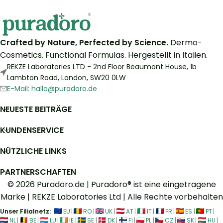
Crafted by Nature, Perfected by Science.
Dermo-
Cosmetics. Functional Formulas. Hergestellt in Italien.
REKZE Laboratories LTD - 2nd Floor Beaumont House, 1b
Lambton Road, London, SW20 0LW
E-Mail: hallo@puradoro.de
NEUESTE BEITRÄGE
KUNDENSERVICE
NÜTZLICHE LINKS
PARTNERSCHAFTEN
© 2026 Puradoro.de | Puradoro® ist eine eingetragene
Marke | REKZE Laboratories Ltd | Alle Rechte vorbehalten
Unser Filialnetz:
EU
|
RO
|
UK
|
AT
|
IT
|
FR
|
ES
|
PT
|
NL
|
BE
|
LU
|
IE
|
SE
|
DK
|
FI
|
PL
|
CZ
|
SK
|
HU
|