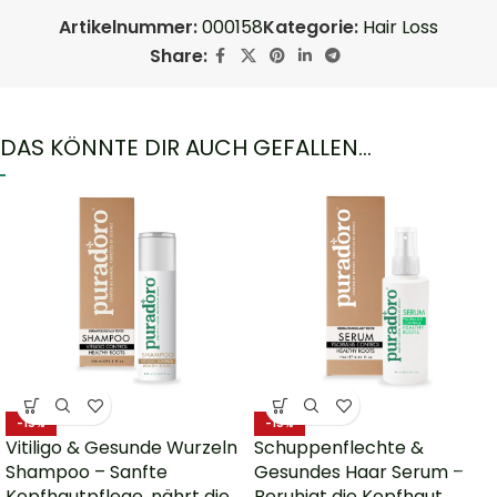
Artikelnummer:
000158
Kategorie:
Hair Loss
Share:
DAS KÖNNTE DIR AUCH GEFALLEN…
-15%
-15%
Vitiligo & Gesunde Wurzeln
Schuppenflechte &
Shampoo – Sanfte
Gesundes Haar Serum –
Kopfhautpflege, nährt die
Beruhigt die Kopfhaut,