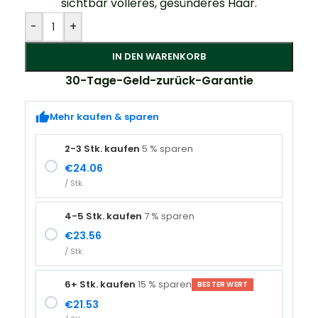
sichtbar volleres, gesünderes Haar.
Alternative:
-
+
IN DEN WARENKORB
30-Tage-Geld-zurück-Garantie
Mehr kaufen & sparen
2-3 Stk. kaufen
5 % sparen
€
24.06
/ Stk.
4-5 Stk. kaufen
7 % sparen
€
23.56
/ Stk.
6+ Stk. kaufen
15 % sparen
BESTER WERT
€
21.53