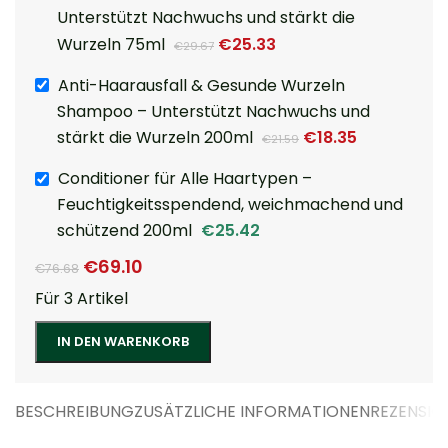
Unterstützt Nachwuchs und stärkt die
Wurzeln 75ml
€
25.33
€
29.67
Anti-Haarausfall & Gesunde Wurzeln
Shampoo – Unterstützt Nachwuchs und
stärkt die Wurzeln 200ml
€
18.35
€
21.59
Conditioner für Alle Haartypen –
Feuchtigkeitsspendend, weichmachend und
schützend 200ml
€
25.42
€
69.10
€
76.68
Für 3 Artikel
IN DEN WARENKORB
BESCHREIBUNG
ZUSÄTZLICHE INFORMATIONEN
REZENSIO