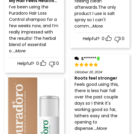
My Hair Feels Healthier and Fuller – Highly Recommend
feeling clean
I’ve been using the
afterwards.The only
Puradoro Hair Loss
product I use is salt
Control shampoo for a
spray so I can't
few weeks now, and I’m
comm
...More
really impressed with
the results! The herbal
Helpful?
0
0
blend of essential
o
...More
S******
Helpful?
0
0
Oktober 20, 2024
Roots feel stronger
Feels good using this,
there is less hair fall
over the past couple
days so I think it's
working good so far,
lathers easy and the
opening to
dispense
...More