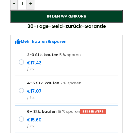
Alternative:
-
+
IN DEN WARENKORB
30-Tage-Geld-zurück-Garantie
Mehr kaufen & sparen
2-3 Stk. kaufen
5 % sparen
€
17.43
/ Stk.
4-5 Stk. kaufen
7 % sparen
€
17.07
/ Stk.
6+ Stk. kaufen
15 % sparen
BESTER WERT
€
15.60
/ Stk.