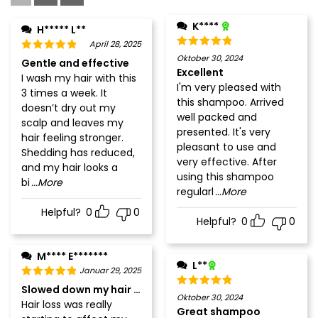
K****
H***** L**
April 28, 2025
Oktober 30, 2024
Gentle and effective
Excellent
I wash my hair with this
I'm very pleased with
3 times a week. It
this shampoo. Arrived
doesn’t dry out my
well packed and
scalp and leaves my
presented. It's very
hair feeling stronger.
pleasant to use and
Shedding has reduced,
very effective. After
and my hair looks a
using this shampoo
bi
...More
regularl
...More
Helpful?
0
0
Helpful?
0
0
M**** E*******
L**
Januar 29, 2025
Slowed down my hair loss noticeably
Oktober 30, 2024
Hair loss was really
Great shampoo