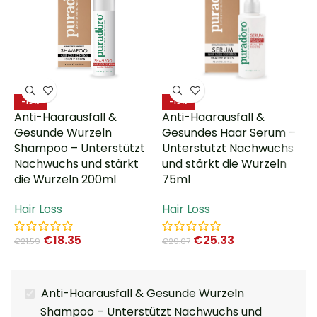
C
-15%
-15%
Anti-Haarausfall &
Anti-Haarausfall &
H
Gesunde Wurzeln
Gesundes Haar Serum –
F
Shampoo – Unterstützt
Unterstützt Nachwuchs
w
Nachwuchs und stärkt
und stärkt die Wurzeln
s
die Wurzeln 200ml
75ml
C
Hair Loss
Hair Loss
€
18.35
€
25.33
€
21.59
€
29.67
Anti-Haarausfall & Gesunde Wurzeln
Shampoo – Unterstützt Nachwuchs und