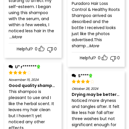
starting to affect my
Puradoro Hair Loss
self-esteem. I began
Control & Healthy Roots
using this shampoo
Shampoo arrived as
with the serum, and
described and the
within a few weeks, I
bottle I received looks
noticed less hair in the
just like the photos
...More
advertised.This
shamp
...More
Helpful?
0
0
Helpful?
0
0
U* r*******
S****
November 15, 2024
Good quality shampoo
Oktober 28, 2024
This shampoo is
Drying may be better suited
pleasant to use and I
Noticed more dryness
like the herbal scent. It
and tangles after. It felt
leaves my hair clean
like less hair fall after
but I haven’t yet
three washes but not
noticed any other
significant enough for
effects.