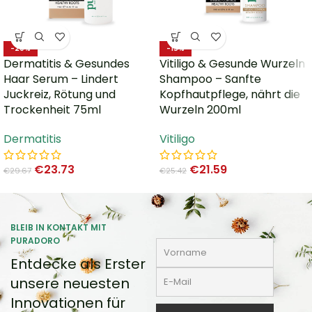
-20%
-15%
Dermatitis & Gesundes
Vitiligo & Gesunde Wurzeln
Haar Serum – Lindert
Shampoo – Sanfte
Juckreiz, Rötung und
Kopfhautpflege, nährt die
Trockenheit 75ml
Wurzeln 200ml
Dermatitis
Vitiligo
€
23.73
€
21.59
€
29.67
€
25.42
BLEIB IN KONTAKT MIT
PURADORO
Entdecke als Erster
unsere neuesten
Innovationen für