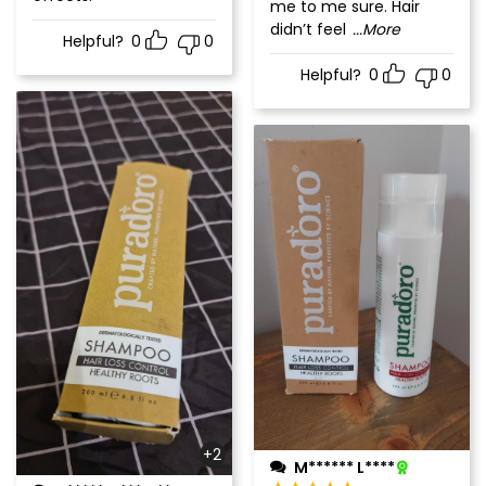
me to me sure. Hair
didn’t feel
...More
Helpful?
0
0
Helpful?
0
0
+2
M****** L****