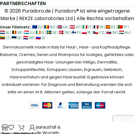
PARTNERSCHAFTEN
© 2026 Puradoro.de | Puradoro® ist eine eingetragene
Marke | REKZE Laboratories Ltd | Alle Rechte vorbehalten
Unser Filialnetz:
EU
|
RO
|
UK
|
AT
|
IT
|
FR
|
ES
|
PT
|
NL
|
BE
|
LU
|
IE
|
SE
|
DK
|
FI
|
PL
|
CZ
|
SK
|
HU
|
LT
|
EE
|
HR
|
SI
Dermokosmetik made in Italy für Haut-, Haar- und Kopfhautpflege.
Balsame, Cremes, Seren und Shampoos für lockiges, gefärbtes oder
geschädigtes Haar. Lösungen bei Vitiligo, Dermatitis,
Schuppenflechte, Schuppen, Läusen, Ergrauen, Gelbstich,
Haarwachstum und gegen Haarausfall. Ergebnisse können
individuell variieren. Für Diagnose und Behandlung wenden Sie sich
bitte an einen Arzt. Aktionen gelten, solange der Vorrat reicht.
Anti-Haarausfall &
Gesunde Wurzeln
Shop
Wunschliste
Warenkorb
Mein Konto