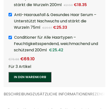
stärkt die Wurzeln 200ml
€
18.35
€
21.59
Anti-Haarausfall & Gesundes Haar Serum –
Unterstützt Nachwuchs und stärkt die
Wurzeln 75ml
€
25.33
€
29.67
Conditioner für Alle Haartypen –
Feuchtigkeitsspendend, weichmachend und
schützend 200ml
€
25.42
€
69.10
€
76.68
Für 3 Artikel
IN DEN WARENKORB
BESCHREIBUNG
ZUSÄTZLICHE INFORMATIONEN
REZENSIO