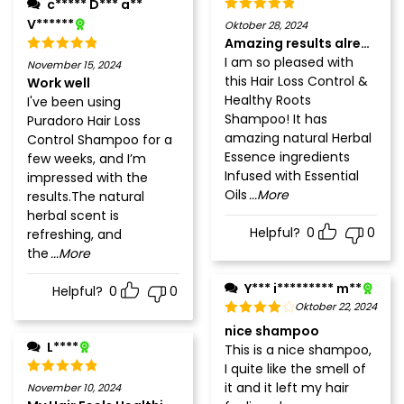
c***** D*** a**
V******
Oktober 28, 2024
Amazing results already
I am so pleased with
November 15, 2024
this Hair Loss Control &
Work well
Healthy Roots
I've been using
Shampoo! It has
Puradoro Hair Loss
amazing natural Herbal
Control Shampoo for a
Essence ingredients
few weeks, and I’m
Infused with Essential
impressed with the
Oils
...More
results.The natural
herbal scent is
Helpful?
0
0
refreshing, and
the
...More
Y*** i********* m**
Helpful?
0
0
Oktober 22, 2024
nice shampoo
L****
This is a nice shampoo,
I quite like the smell of
it and it left my hair
November 10, 2024