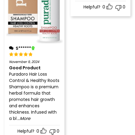
Helpful?
0
0
S******
November 9, 2024
Good Product
Puradoro Hair Loss
Control & Healthy Roots
Shampoo is a premium
herbal formula that
promotes hair growth
and enhances
thickness. Infused with
a bl
...More
Helpful?
0
0