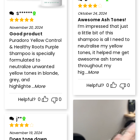
S******
Oktober 24, 2024
Awesome Ash Tones!
I’m impressed that just
November 20, 2024
a little bit of this
Good product
shampoo is all I need to
Puradoro Yellow Control
neutralise my yellow
& Healthy Roots Purple
tones, it helped me get
Shampoo is specially
awesome ash tones
formulated to
throughout my
neutralize unwanted
hig
...More
yellow tones in blonde,
grey, and
Helpful?
0
0
highlighte
...More
Helpful?
0
0
j**
November 19, 2024
Does tone down