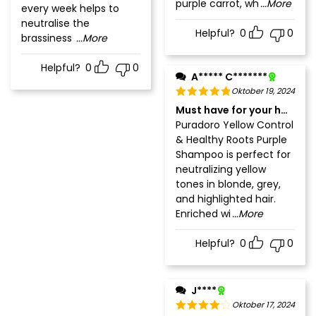
purple carrot, wh
...More
every week helps to
neutralise the
Helpful?
0
0
brassiness
...More
Helpful?
0
0
A***** C*******
Oktober 19, 2024
Must have for your hair rou
Puradoro Yellow Control
& Healthy Roots Purple
Shampoo is perfect for
neutralizing yellow
tones in blonde, grey,
and highlighted hair.
Enriched wi
...More
Helpful?
0
0
J****
Oktober 17, 2024