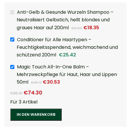
Anti-Gelb & Gesunde Wurzeln Shampoo –
Neutralisiert Gelbstich, hellt blondes und
graues Haar auf 200ml
€
18.35
€
21.59
Conditioner für Alle Haartypen –
Feuchtigkeitsspendend, weichmachend und
schützend 200ml
€
25.42
Magic Touch All-In-One Balm –
Mehrzweckpflege für Haut, Haar und Lippen
50ml
€
30.53
€
38.17
€
74.30
€
85.18
Für 3 Artikel
IN DEN WARENKORB