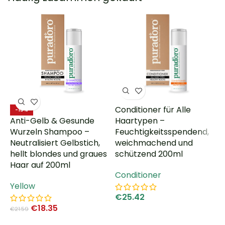
Conditioner für Alle
-15%
Anti-Gelb & Gesunde
Haartypen –
M
Wurzeln Shampoo –
Feuchtigkeitsspendend,
B
Neutralisiert Gelbstich,
weichmachend und
M
hellt blondes und graues
schützend 200ml
H
Haar auf 200ml
5
Conditioner
Yellow
C
€
25.42
€
18.35
€
21.59
€