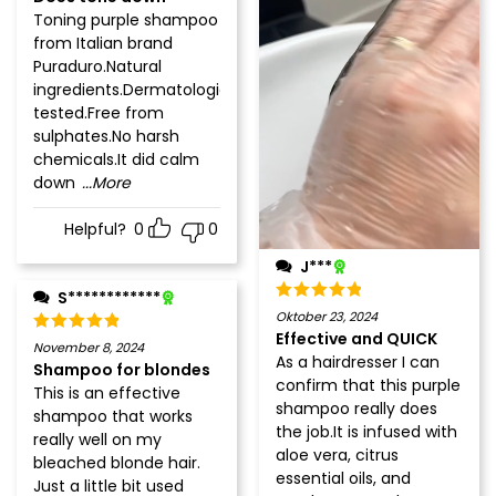
Toning purple shampoo
from Italian brand
Puraduro.Natural
ingredients.Dermatologically
tested.Free from
sulphates.No harsh
chemicals.It did calm
down
...More
Helpful?
0
0
J***
S************
Oktober 23, 2024
Effective and QUICK
November 8, 2024
As a hairdresser I can
Shampoo for blondes
confirm that this purple
This is an effective
shampoo really does
shampoo that works
the job.It is infused with
really well on my
aloe vera, citrus
bleached blonde hair.
essential oils, and
Just a little bit used