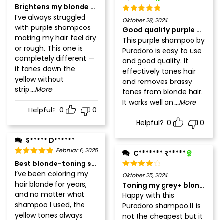
Brightens my blonde without drying it out
I’ve always struggled
Oktober 28, 2024
with purple shampoos
Good quality purple sham
making my hair feel dry
This purple shampoo by
or rough. This one is
Puradoro is easy to use
completely different —
and good quality. It
it tones down the
effectively tones hair
yellow without
and removes brassy
strip
...More
tones from blonde hair.
It works well an
...More
Helpful?
0
0
Helpful?
0
0
S***** D******
Februar 6, 2025
C******* R*****
Best blonde-toning shampoo I’ve tried
I’ve been coloring my
Oktober 25, 2024
hair blonde for years,
Toning my grey+ blond hair
and no matter what
Happy with this
shampoo I used, the
Puradoro shampoo.It is
yellow tones always
not the cheapest but it