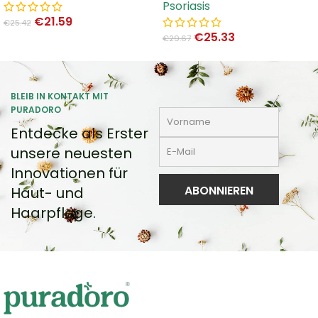
Psoriasis
€
21.59
€
25.42
€
25.33
€
29.67
BLEIB IN KONTAKT MIT
PURADORO
Entdecke als Erster
unsere neuesten
Innovationen für
Haut- und
Haarpflege.