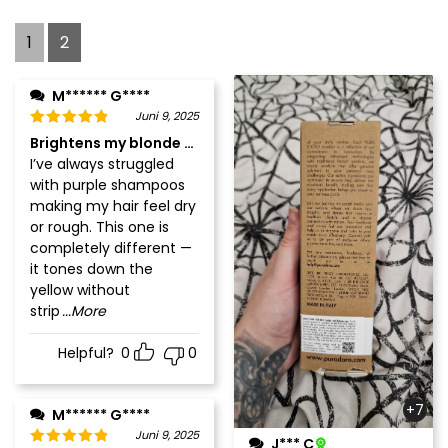
1
2
M****** G****
Juni 9, 2025
Brightens my blonde without drying it out
I’ve always struggled
with purple shampoos
making my hair feel dry
or rough. This one is
completely different —
it tones down the
yellow without
strip
...More
Helpful?
0
0
+7
M****** G****
Juni 9, 2025
J*** C