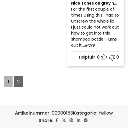
Nice Tones on grey hair
For the first couple of
times using this I had to
unscrew the whole lid -
I just could not work out
how to get into this
shampoo bottle! Turns
out it
...More
Helpful?
0
0
1
2
Artikelnummer:
00000153
Kategorie:
Yellow
Share: