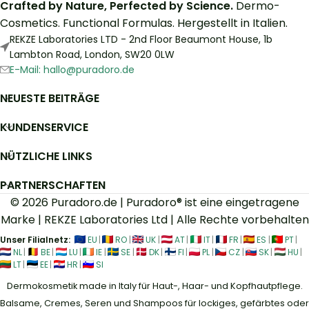
Crafted by Nature, Perfected by Science.
Dermo-
Cosmetics. Functional Formulas. Hergestellt in Italien.
REKZE Laboratories LTD - 2nd Floor Beaumont House, 1b
Lambton Road, London, SW20 0LW
E-Mail: hallo@puradoro.de
NEUESTE BEITRÄGE
KUNDENSERVICE
NÜTZLICHE LINKS
PARTNERSCHAFTEN
© 2026 Puradoro.de | Puradoro® ist eine eingetragene
Marke | REKZE Laboratories Ltd | Alle Rechte vorbehalten
Unser Filialnetz:
EU
|
RO
|
UK
|
AT
|
IT
|
FR
|
ES
|
PT
|
NL
|
BE
|
LU
|
IE
|
SE
|
DK
|
FI
|
PL
|
CZ
|
SK
|
HU
|
LT
|
EE
|
HR
|
SI
Dermokosmetik made in Italy für Haut-, Haar- und Kopfhautpflege.
Balsame, Cremes, Seren und Shampoos für lockiges, gefärbtes oder