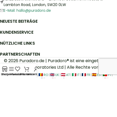
Lambton Road, London, SW20 0LW
E-Mail: hallo@puradoro.de
NEUESTE BEITRÄGE
KUNDENSERVICE
NÜTZLICHE LINKS
PARTNERSCHAFTEN
© 2026 Puradoro.de | Puradoro® ist eine eingetragene
Marke | REKZE Laboratories Ltd | Alle Rechte vorbehalten
Shop
Seitenleiste
Wunschliste
Warenkorb
Mein Konto
Unser Filialnetz:
EU
|
RO
|
UK
|
AT
|
IT
|
FR
|
ES
|
PT
|
NL
|
BE
|
LU
|
IE
|
SE
|
DK
|
FI
|
PL
|
CZ
|
SK
|
HU
|
LT
|
EE
|
HR
|
SI
Dermokosmetik made in Italy für Haut-, Haar- und Kopfhautpflege.
Balsame, Cremes, Seren und Shampoos für lockiges, gefärbtes oder
geschädigtes Haar. Lösungen bei Vitiligo, Dermatitis,
Schuppenflechte, Schuppen, Läusen, Ergrauen, Gelbstich,