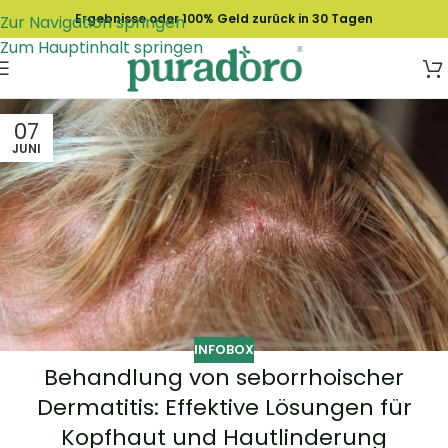
Ergebnisse oder 100% Geld zurück in 30 Tagen
Zur Navigation springen
Zum Hauptinhalt springen
07
JUNI
INFOBOX
Behandlung von seborrhoischer
Dermatitis: Effektive Lösungen für
Kopfhaut und Hautlinderung