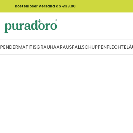
Kostenloser Versand ab €39.00
PEN
DERMATITIS
GRAU
HAARAUSFALL
SCHUPPENFLECHTE
LÄ