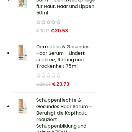
für Haut, Haar und Lippen
50ml
€
30.53
€
38.17
Dermatitis & Gesundes
Haar Serum – Lindert
Juckreiz, Rötung und
Trockenheit 75ml
€
23.73
€
29.67
Schuppenflechte &
Gesundes Haar Serum –
Beruhigt die Kopfhaut,
reduziert
Schuppenbildung und