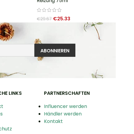
Reizung 75ml
€
25.33
€
29.67
CHE LINKS
PARTNERSCHAFTEN
kt
Influencer werden
s
Händler werden
Kontakt
chutz