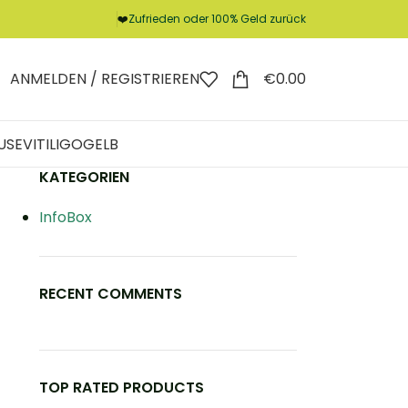
❤️
Zufrieden oder 100% Geld zurück
ANMELDEN / REGISTRIEREN
€
0.00
USE
VITILIGO
GELB
KATEGORIEN
InfoBox
RECENT COMMENTS
TOP RATED PRODUCTS