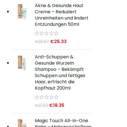
Akne & Gesunde Haut
Creme – Reduziert
Unreinheiten und lindert
Entzündungen 50ml
€
25.33
€
29.67
Anti-Schuppen &
Gesunde Wurzeln
Shampoo – Bekämpft
Schuppen und fettiges
Haar, erfrischt die
Kopfhaut 200ml
€
18.35
€
21.59
Magic Touch All-In-One
Balm – Mehrzweckpflege