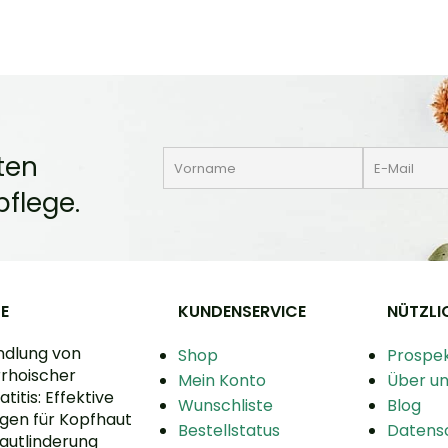
ten
flege.
E
KUNDENSERVICE
NÜTZLI
dlung von
Shop
Prospe
rhoischer
Mein Konto
Über un
titis: Effektive
Wunschliste
Blog
gen für Kopfhaut
Bestellstatus
Datens
autlinderung